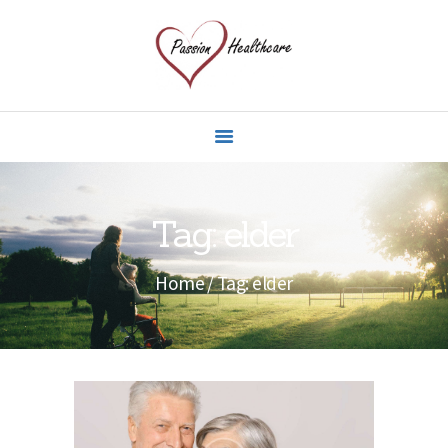
HOME
ABOUT US
OUR CARE GIVERS
SPECIALIST CARE
Tag: elder
SERVICES
CONTACT US
Home
Tag: elder