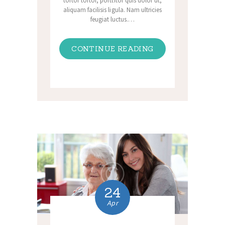
tortor tortor, porttitor quis dolor ut,
aliquam facilisis ligula. Nam ultricies
feugiat luctus.…
CONTINUE READING
24
Apr