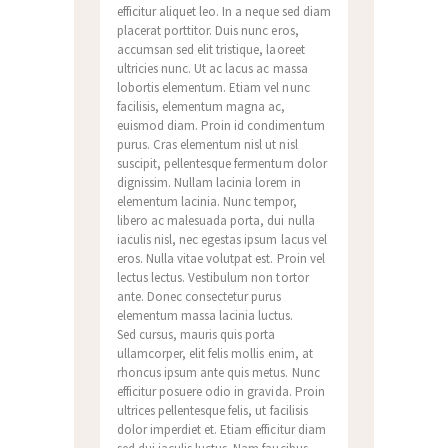
efficitur aliquet leo. In a neque sed diam
placerat porttitor. Duis nunc eros,
accumsan sed elit tristique, laoreet
ultricies nunc. Ut ac lacus ac massa
lobortis elementum. Etiam vel nunc
facilisis, elementum magna ac,
euismod diam. Proin id condimentum
purus. Cras elementum nisl ut nisl
suscipit, pellentesque fermentum dolor
dignissim. Nullam lacinia lorem in
elementum lacinia. Nunc tempor,
libero ac malesuada porta, dui nulla
iaculis nisl, nec egestas ipsum lacus vel
eros. Nulla vitae volutpat est. Proin vel
lectus lectus. Vestibulum non tortor
ante. Donec consectetur purus
elementum massa lacinia luctus.
Sed cursus, mauris quis porta
ullamcorper, elit felis mollis enim, at
rhoncus ipsum ante quis metus. Nunc
efficitur posuere odio in gravida. Proin
ultrices pellentesque felis, ut facilisis
dolor imperdiet et. Etiam efficitur diam